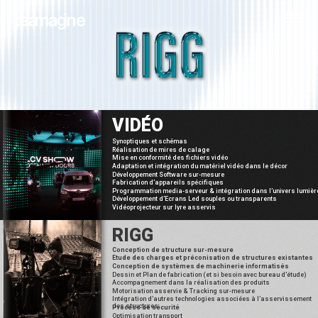
VIDÉO
Synoptiques et schémas
Réalisation de mires de calage
Mise en conformité des fichiers vidéo
Adaptation et intégration du matériel vidéo dans le décor
Développement Software sur-mesure
Fabrication d’appareils spécifiques
Programmation media-serveur & intégration dans l’univers lumièr
Développement d’Ecrans Led souples ou transparents
Vidéoprojecteur sur lyre asservis
RIGG
Conception de structure sur-mesure
Etude des charges et préconisation de structures existantes
Conception de systèmes de machinerie informatisés
Dessin et Plan de fabrication (et si besoin avec bureau d’étude)
Accompagnement dans la réalisation des produits
Motorisation asservie & Tracking sur-mesure
Intégration d’autres technologies associées à l’asservissement
des structures
Process de sécurité
Optimisation transport