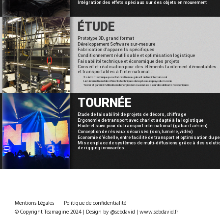
Intégration des effets spéciaux sur des objets en mouvement
ÉTUDE
Prototype 3D, grand format
Développement Software sur-mesure
Fabrication d’appareils spécifiques
Conditionnement réutilisable et optimisation logistique
Faisabilité technique et économique des projets
Conseil et réalisation pour des éléments facilement démontables
et transportables à l’international :
Solution technique pour fabrication au gabarit de fret international
Lien international de référents techniques dans plusieurs pays du monde
Tester et garantir l’utilisation d’énergies renouvelables pour des utilisations scéniques
TOURNÉE
Etude de faisabilité de projets de décors, chiffrage
Ergonomie de transport avec chariot adapté à la logistique
Etude et suivi pour du transport international (gabarit aérien)
Conception de réseaux sécurisés (son, lumière, vidéo)
Economie d’échelle, entre facilité de transport et optimisation du p
Mise en place de systèmes de multi-diffusions grâce à des soluti
de rigging innovantes
Mentions Légales
Politique de confidentialité
© Copyright Teamagine 2024 | Design by @sebdavid | www.sebdavid.fr