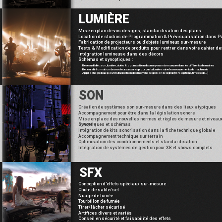
LUMIÈRE
Mise en plan de vos designs, standardisation des plans
Location de studios de Programmation & Prévisualisation dans P
Fabrication de projecteurs ou d’objets lumineux sur-mesure
Tests & Modification de produits pour rentrer dans votre cahier d
Intégration lumineuse dans des décors
Schémas et synoptiques :
Réseau dédié : son, lumière, vidéo & optimisation des moyens mis en œuvre dans les différents domaines
Retour d’information des moteurs asservis pour que la lumière suive les mouvements de machinerie
Approche globale pour mutualisation des moyens de gestion de signal (fibre optique, time code…)
SON
Création de systèmes son sur-mesure dans des lieux atypiques
Accompagnement pour être dans la législation sonore
Mise en place des nouvelles normes et règles de mesure et niveau
sonores
Synoptiques et schémas
Intégration de kits sonorisation dans la fiche technique globale
Accompagnement technique sur terrain
Optimisation des conditionnements et standardisation
Intégration de systèmes de gestion pour XR et shows complets
SFX
Conception d’effets spéciaux sur-mesure
Chute de sable/sel
Nuage de fumée
Tourbillon de fumée
Tirer/lâcher sécurisé
Artifices divers et variés
Conseil en sécurité et faisabilité des effets